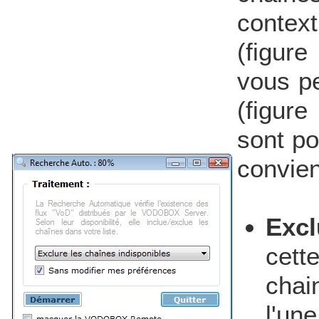
contex
(figure
vous p
(figur
sont po
convien
Excl
cet
chai
l'une