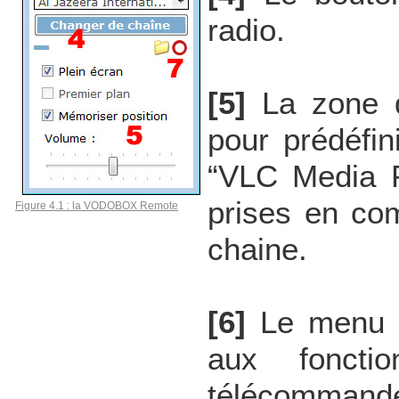
radio.
[5]
La zone d
pour prédéfini
“VLC Media P
prises en co
Figure 4.1 : la VODOBOX Remote
chaine.
[6]
Le menu c
aux foncti
télécommand